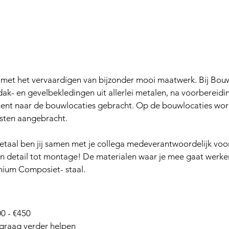
met het vervaardigen van bijzonder mooi maatwerk. Bij Bou
k- en gevelbekledingen uit allerlei metalen, na voorbereidin
ment naar de bouwlocaties gebracht. Op de bouwlocaties wo
sten aangebracht. 
etaal ben jij samen met je collega medeverantwoordelijk voo
an detail tot montage! De materialen waar je mee gaat werken 
inium Composiet- staal.
0 - €450
e graag verder helpen