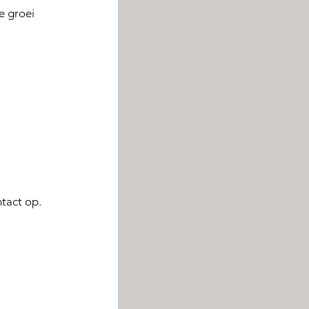
e groei
tact op.