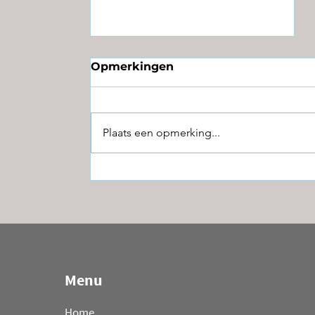
Opmerkingen
Plaats een opmerking...
Machinist met materieel
bij Kamphuis
Sloopwerken
Menu
Home