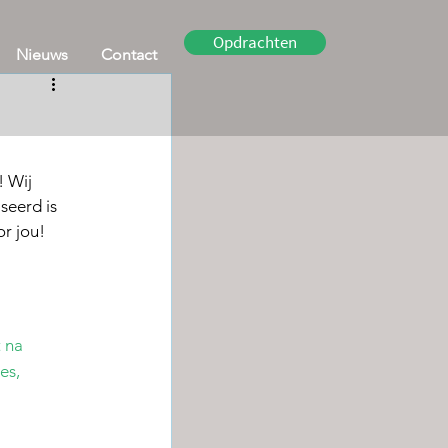
Opdrachten
Nieuws
Contact
 Wij 
seerd is 
r jou!
 na 
es, 