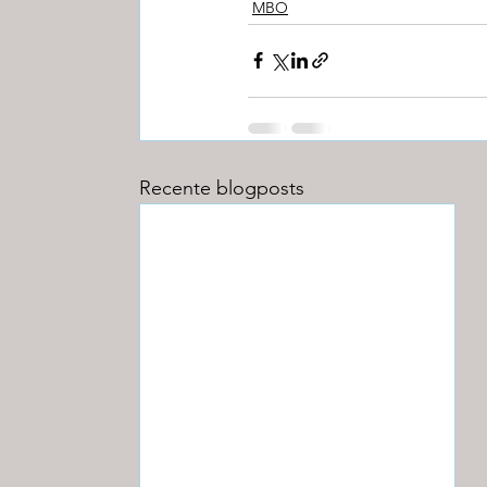
MBO
Recente blogposts