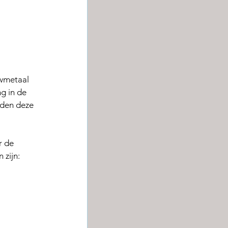
wmetaal 
g in de 
rden deze 
r de 
zijn: 