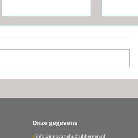
Verkoop van Circulaire
Meewerks
Materialen bij
System en
Omgekeerd Bouwen
Loogisch
Onze gegevens
E
info@innovatiehubtubbergen.nl