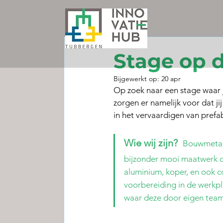
5 apr 2023
Stage op 
Bijgewerkt op:
20 apr
Op zoek naar een stage waar j
zorgen er namelijk voor dat jij
in het vervaardigen van prefa
Wie wij zijn?
Bouwmetaal
77
bijzonder mooi maatwerk op
aluminium, koper, en ook 
voorbereiding in de werkp
waar deze door eigen teams