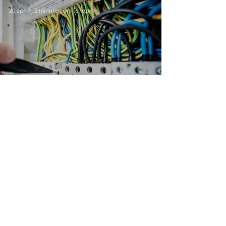
20 apr
2 minuten om te lezen
Meewerkstage ICT System
engineer bij Loogisch
20 apr
2 minuten om te lezen