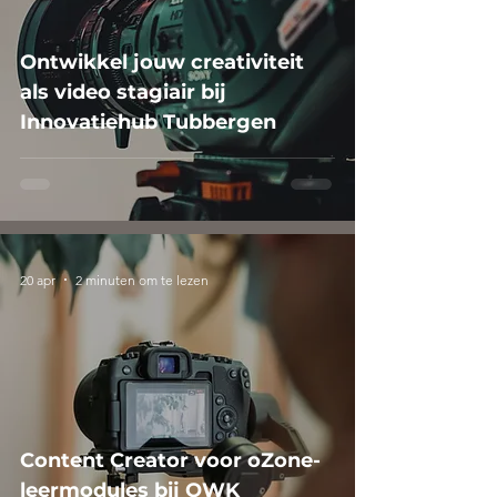
Ontwikkel jouw creativiteit
als video stagiair bij
Innovatiehub Tubbergen
20 apr
2 minuten om te lezen
Content Creator voor oZone-
leermodules bij OWK