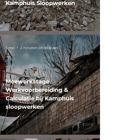
Kamphuis Sloopwerken
1 mei
2 minuten om te lezen
Meewerkstage
Werkvoorbereiding &
Calculatie bij Kamphuis
sloopwerken