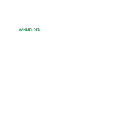
Omgekeerd Bouwen
Tubbergen
AANMELDEN
VRAGEN?