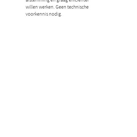
willen werken. Geen technische
voorkennis nodig.
Praktische informatie
Trainer
BTR Trainingen
Datum
7-05-2026
21-05-2026
Tijd
08:30 - 11:30
Locatie